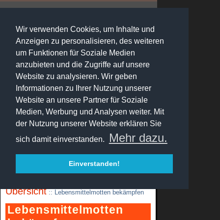
Lebensmittelmotten.org
Wir verwenden Cookies, um Inhalte und
Anzeigen zu personalisieren, des weiteren
Übersicht
um Funktionen für Soziale Medien
Lebensmittelmottenbefall
anzubieten und die Zugriffe auf unsere
Website zu analysieren. Wir geben
Lebensmittelmotten bekämpfen
Informationen zu Ihrer Nutzung unserer
Hausmittel
Website an unsere Partner für Soziale
Gefahr für die
Medien, Werbung und Analysen weiter. Mit
Gesundheit
der Nutzung unserer Website erklären Sie
Mehr dazu.
Pheromonfallen
sich damit einverstanden.
Schlupfwespen
Einverstanden!
Übersicht
::
Lebensmittelmotten bekämpfen
Lebensmittelmotten